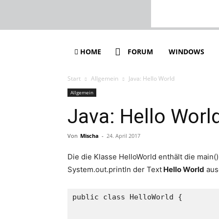
HOME
FORUM
WINDOWS
Start
Allgemein
Java: Hello World
Allgemein
Java: Hello Worl
Von
Mischa
-
24. April 2017
Die die Klasse HelloWorld enthält die main(
System.out.println der Text
Hello World
aus
public class HelloWorld {
