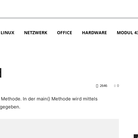
LINUX
NETZWERK
OFFICE
HARDWARE
MODUL 4
d
2646
0
) Methode. In der main() Methode wird mittels
gegeben.