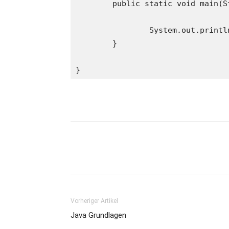
	public static void main(String[] args) {

		System.out.println("Hello World");

	}

Vorheriger Artikel
Java Grundlagen