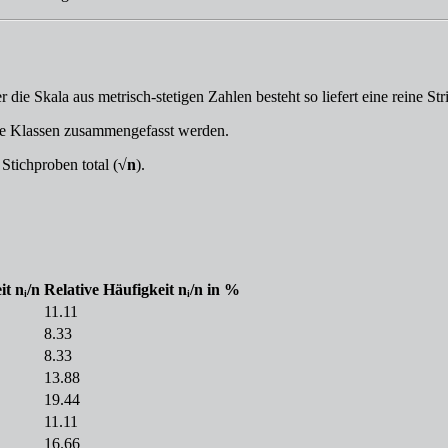
r die Skala aus metrisch-stetigen Zahlen besteht so liefert eine reine S
te Klassen zusammengefasst werden.
Stichproben total (
√n
).
it nᵢ/n
Relative Häufigkeit nᵢ/n in %
11.11
8.33
8.33
13.88
19.44
11.11
16.66