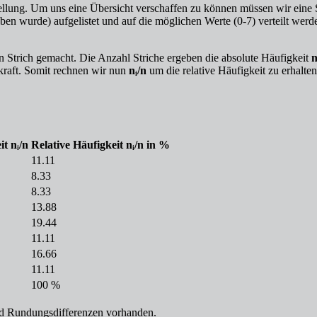
llung. Um uns eine Übersicht verschaffen zu können müssen wir eine S
en wurde) aufgelistet und auf die möglichen Werte (0-7) verteilt werd
Strich gemacht. Die Anzahl Striche ergeben die absolute Häufigkeit
n
ekraft. Somit rechnen wir nun
nᵢ/n
um die relative Häufigkeit zu erhalten
it nᵢ/n
Relative Häufigkeit nᵢ/n in %
11.11
8.33
8.33
13.88
19.44
11.11
16.66
11.11
100 %
nd Rundungsdifferenzen vorhanden.