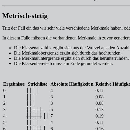
Metrisch-stetig
Tritt der Fall ein das wir sehr viele verschiedene Merkmale haben, ode
In diesem Falle müssen die vorhandenen Merkmale in zuvor generier
Die Klassenanzahl k ergibt sich aus der Wurzel aus den Anzahl 
Die Merkmalobergrenze ergibt sich durch das hochrunden.
Die Merkmaluntergrenze ergibt sich durch das herunterrunden.
Die Klassenbereite b muss am Ende gerundet werden.
Ergebnisse
Strichliste
Absolute Häufigkeit nᵢ
Relative Häufigke
0
││││
4
0.11
1
│││
3
0.08
2
│││
3
0.08
3
┼┼┼┼┼
5
0.13
4
┼┼┼┼┼ ││
7
0.19
5
││││
4
0.11
6
┼┼┼┼┼ │
6
0.16