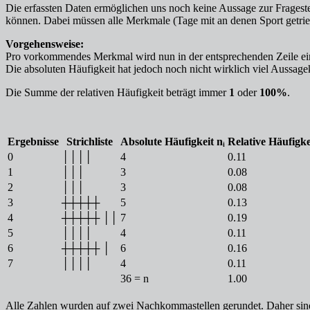
Die erfassten Daten ermöglichen uns noch keine Aussage zur Frageste
können. Dabei müssen alle Merkmale (Tage mit an denen Sport getrieb
Vorgehensweise:
Pro vorkommendes Merkmal wird nun in der entsprechenden Zeile ein 
Die absoluten Häufigkeit hat jedoch noch nicht wirklich viel Aussag
Die Summe der relativen Häufigkeit beträgt immer
1
oder
100%
.
Ergebnisse
Strichliste
Absolute Häufigkeit nᵢ
Relative Häufigke
0
││││
4
0.11
1
│││
3
0.08
2
│││
3
0.08
3
┼┼┼┼┼
5
0.13
4
┼┼┼┼┼ ││
7
0.19
5
││││
4
0.11
6
┼┼┼┼┼ │
6
0.16
7
││││
4
0.11
36 = n
1.00
Alle Zahlen wurden auf zwei Nachkommastellen gerundet. Daher si