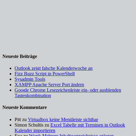
Neueste Beiträge
Outlook zeigt falsche Kalenderwoche an
Fizz Buzz Script in PowerShell
Sysadmin Tools
XAMPP Apache Server Port ändern
Google Chrome Lesezeichenleiste ein- oder ausblenden
Tastenkombination
Neueste Kommentare
Pitt
zu
Virtualbox keine Menüleiste sichtbar
Simon Schultis
zu
Excel Tabelle mit Terminen in Outlook
Kalender importieren
Eya
zu
Word: Mehrere Inhaltsverzeichnisse anlegen