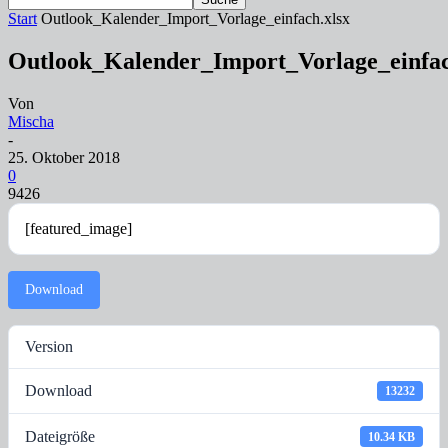
Start
Outlook_Kalender_Import_Vorlage_einfach.xlsx
Outlook_Kalender_Import_Vorlage_einfac
Von
Mischa
-
25. Oktober 2018
0
9426
[featured_image]
Download
Version
Download
13232
Dateigröße
10.34 KB